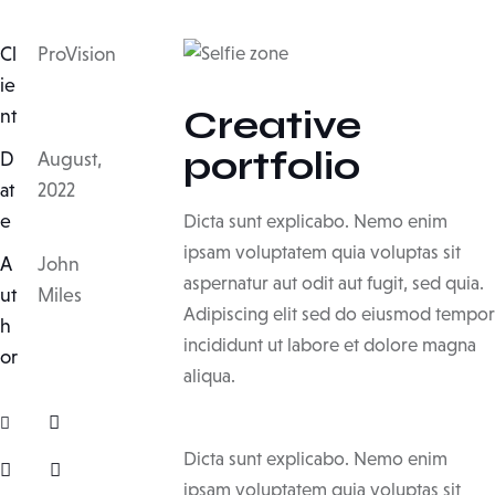
Cl
ProVision
ie
Creative
nt
portfolio
D
August,
at
2022
e
Dicta sunt explicabo. Nemo enim
ipsam voluptatem quia voluptas sit
A
John
aspernatur aut odit aut fugit, sed quia.
ut
Miles
Adipiscing elit sed do eiusmod tempor
h
incididunt ut labore et dolore magna
or
aliqua.
Dicta sunt explicabo. Nemo enim
ipsam voluptatem quia voluptas sit