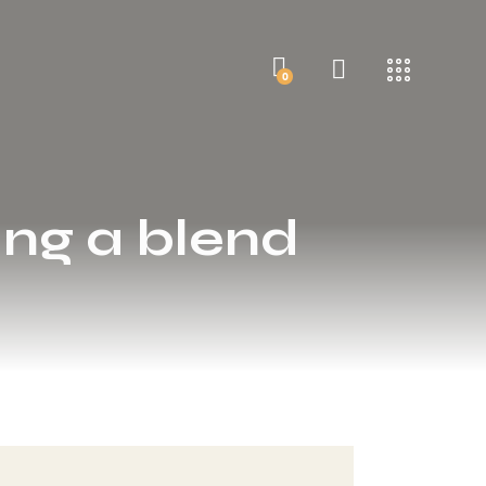
0
ing a blend