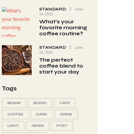
STANDARD
June
14, 2023
What’s your
favorite morning
coffee routine?
STANDARD
June
14, 2023
The perfect
coffee blend to
start your day
Tags
BEANS
BLEND
CAFE
COFFEE
DARK
DRINK
LIGHT
NEWS
POST