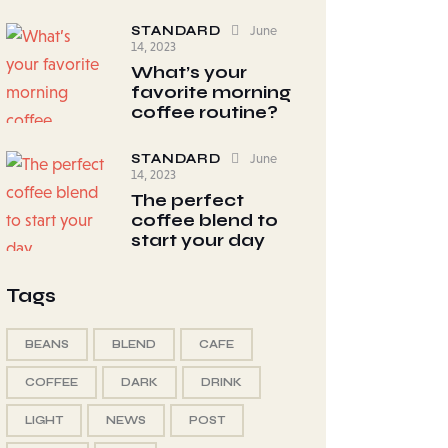
STANDARD
June
14, 2023
What’s your
favorite morning
coffee routine?
STANDARD
June
14, 2023
The perfect
coffee blend to
start your day
Tags
BEANS
BLEND
CAFE
COFFEE
DARK
DRINK
LIGHT
NEWS
POST