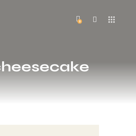
0
 cheesecake