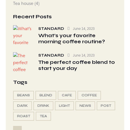
Tea house
(4)
Recent Posts
STANDARD
June 14, 2023
What’s your favorite
morning coffee routine?
STANDARD
June 14, 2023
The perfect coffee blend to
start your day
Tags
BEANS
BLEND
CAFE
COFFEE
DARK
DRINK
LIGHT
NEWS
POST
ROAST
TEA